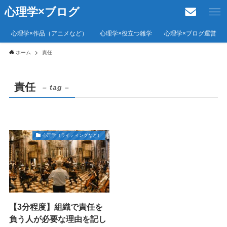
心理学×ブログ
心理学×作品（アニメなど）
心理学×役立つ雑学
心理学×ブログ運営
ホーム
責任
責任
– tag –
心理学（ライティングなど）
【3分程度】組織で責任を
負う人が必要な理由を記し