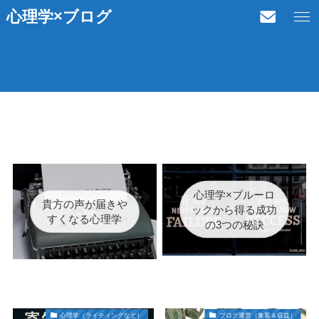
心理学×ブログ
心理学×ブルーロ
貴方の声が届きや
ックから得る成功
すくなる心理学
の3つの秘訣
心理学（ライティングなど）
ブログ運営（集客＆収益）