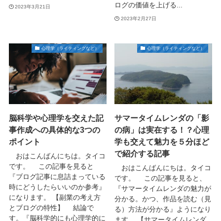
ログの価値を上げる...
2023年3月21日
2023年2月27日
心理学（ライティングなど）
心理学（ライティングなど）
脳科学や心理学を交えた記
サマータイムレンダの「影
事作成への具体的な3つの
の病」は実在する！？心理
ポイント
学も交えて魅力を５分ほど
で紹介する記事
おはこんばんにちは。タイコ
です。 この記事を見ると
おはこんばんにちは。タイコ
『ブログ記事に息詰まっている
です。 この記事を見ると、
時にどうしたらいいのか参考』
『サマータイムレンダの魅力が
になります。 【副業の考え方
分かる。かつ、作品を読む（見
とブログの特性】 結論で
る）方法が分かる』ようになり
す。『脳科学的にも心理学的に
ます。 【サマータイムレンダ