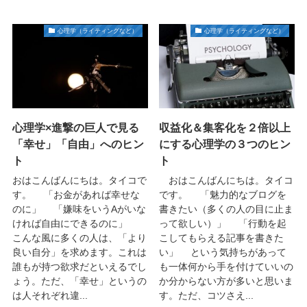
心理学（ライティングなど）
心理学（ライティングなど）
心理学×進撃の巨人で見る
収益化＆集客化を２倍以上
「幸せ」「自由」へのヒン
にする心理学の３つのヒン
ト
ト
おはこんばんにちは。タイコで
おはこんばんにちは。タイコ
す。 「お金があれば幸せな
です。 「魅力的なブログを
のに」 「嫌味をいうAがいな
書きたい（多くの人の目に止ま
ければ自由にできるのに」
って欲しい）」 「行動を起
こんな風に多くの人は、「より
こしてもらえる記事を書きた
良い自分」を求めます。これは
い」 という気持ちがあって
誰もが持つ欲求だといえるでし
も一体何から手を付けていいの
ょう。ただ、「幸せ」というの
か分からない方が多いと思いま
は人それぞれ違...
す。ただ、コツさえ...