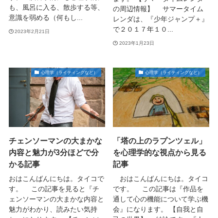
も、風呂に入る、散歩する等、
の周辺情報】 サマータイム
意識を弱める（何もし...
レンダは、『少年ジャンプ＋』
で２０１７年１０...
2023年2月21日
2023年1月23日
心理学（ライティングなど）
心理学（ライティングなど）
チェンソーマンの大まかな
「塔の上のラプンツェル」
内容と魅力が3分ほどで分
を心理学的な視点から見る
かる記事
記事
おはこんばんにちは。タイコで
おはこんばんにちは。タイコ
す。 この記事を見ると『チ
です。 この記事は『作品を
ェンソーマンの大まかな内容と
通して心の機能について学ぶ機
魅力がわかり、読みたい気持
会』になります。 【自我と自