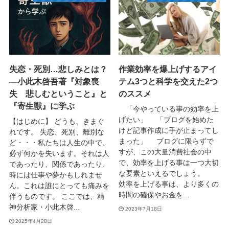
失恋・死別…悲しみとは？
作業効率を爆上げするアイ
—小此木啓吾著『対象喪
テム3つと科学を交えた2つ
失 悲しむということ』と
のススメ
『寄生獣』に学ぶ
「今やっている事の効率を上
げたい」 「ブログを始めた
【はじめに】 どうも、きまぐ
けど記事作成に手が止まってし
れです。 失恋、死別、離別な
まった」 ブログに限らずで
ど・・・私たちは人生の中で、
すが、この大量消費社会の中
必ず何かを失います。それは人
で、効率を上げる事は一つ大切
であったり、関係であったり、
な要素といえるでしょう。
時には仕事や夢かもしれませ
効率を上げる事は、より多くの
ん。これは誰にとっても痛みを
時間の確保やお金を...
伴うものです。 ここでは、精
神分析家・小此木啓...
2023年7月18日
2025年4月28日