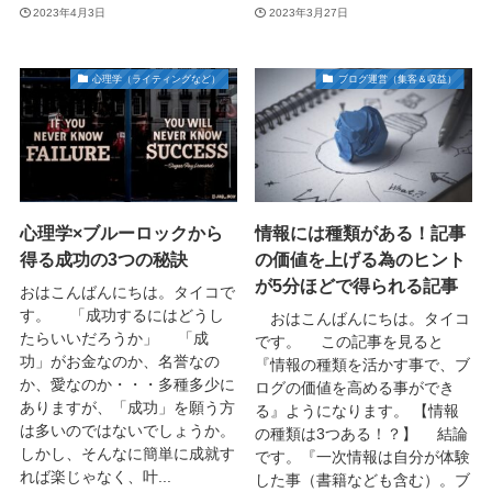
2023年4月3日
2023年3月27日
心理学（ライティングなど）
ブログ運営（集客＆収益）
心理学×ブルーロックから
情報には種類がある！記事
得る成功の3つの秘訣
の価値を上げる為のヒント
が5分ほどで得られる記事
おはこんばんにちは。タイコで
す。 「成功するにはどうし
おはこんばんにちは。タイコ
たらいいだろうか」 「成
です。 この記事を見ると
功」がお金なのか、名誉なの
『情報の種類を活かす事で、ブ
か、愛なのか・・・多種多少に
ログの価値を高める事ができ
ありますが、「成功」を願う方
る』ようになります。 【情報
は多いのではないでしょうか。
の種類は3つある！？】 結論
しかし、そんなに簡単に成就す
です。『一次情報は自分が体験
れば楽じゃなく、叶...
した事（書籍なども含む）。ブ