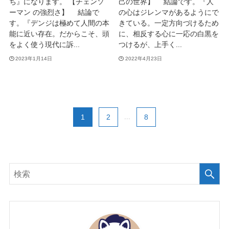
ち』になります。 【チェンソ
己の世界】 結論です。『人
ーマン の強烈さ】 結論で
の心はジレンマがあるようにで
す。『デンジは極めて人間の本
きている。一定方向づけるため
能に近い存在。だからこそ、頭
に、相反する心に一応の白黒を
をよく使う現代に訴...
つけるが、上手く...
2023年1月14日
2022年4月23日
1
2
...
8