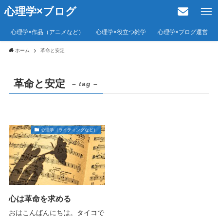
心理学×ブログ
心理学×作品（アニメなど）
心理学×役立つ雑学
心理学×ブログ運営
ホーム
革命と安定
革命と安定
– tag –
心理学（ライティングなど）
心は革命を求める
おはこんばんにちは。タイコで