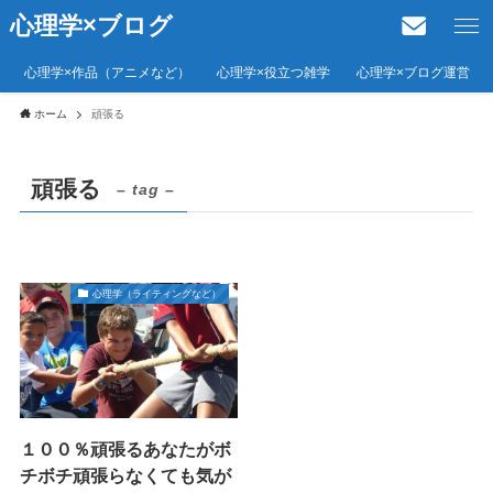
心理学×ブログ
心理学×作品（アニメなど）
心理学×役立つ雑学
心理学×ブログ運営
ホーム
頑張る
頑張る
– tag –
心理学（ライティングなど）
１００％頑張るあなたがボ
チボチ頑張らなくても気が