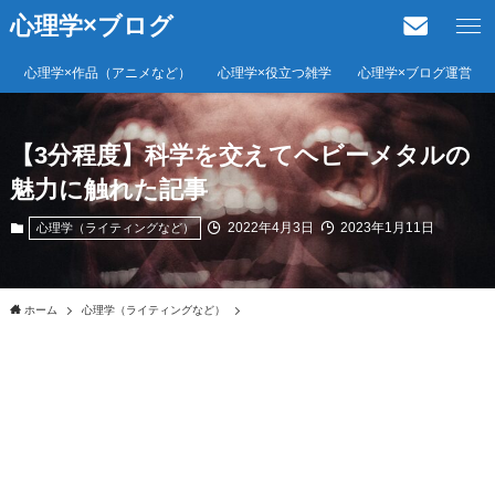
心理学×ブログ
心理学×作品（アニメなど）
心理学×役立つ雑学
心理学×ブログ運営
【3分程度】科学を交えてヘビーメタルの
魅力に触れた記事
2022年4月3日
2023年1月11日
心理学（ライティングなど）
ホーム
心理学（ライティングなど）